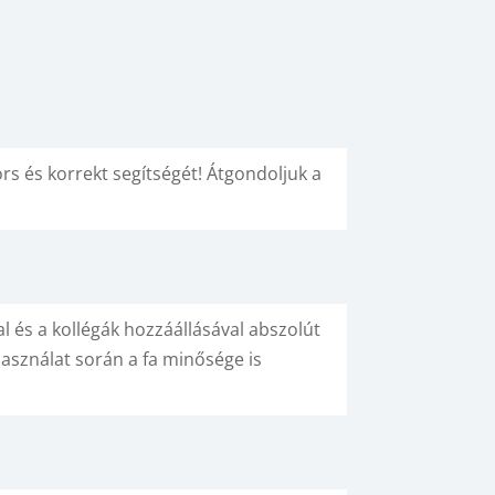
s és korrekt segítségét! Átgondoljuk a
l és a kollégák hozzáállásával abszolút
asználat során a fa minősége is