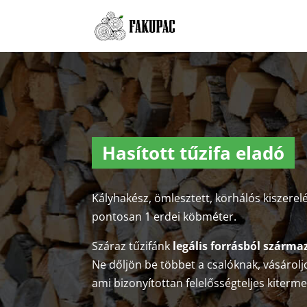
Hasított tűzifa eladó
Kályhakész, ömlesztett, körhálós kiszerel
pontosan 1 erdei köbméter.
Száraz tűzifánk
legális forrásból szárma
Ne dőljön be többet a csalóknak, vásároljo
ami bizonyítottan felelősségteljes kiterm