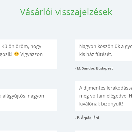
Vásárlói visszajelzések
! Külön öröm, hogy
Nagyon köszönjük a gyor
gozik!
Vigyázzon
kis ház fűtését.
- M. Sándor, Budapest
A díjmentes lerakodássa
zá alágyújtós, nagyon
meg voltam elégedve. H
kiválónak bizonyult!
- P. Árpád, Érd