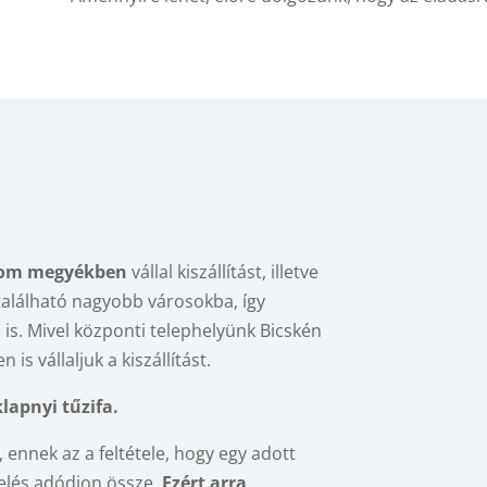
rgom megyékben
vállal kiszállítást, illetve
alálható nagyobb városokba, így
a
is. Mivel központi telephelyünk Bicskén
is vállaljuk a kiszállítást.
lapnyi tűzifa.
k, ennek az a feltétele, hogy egy adott
elés adódjon össze.
Ezért arra