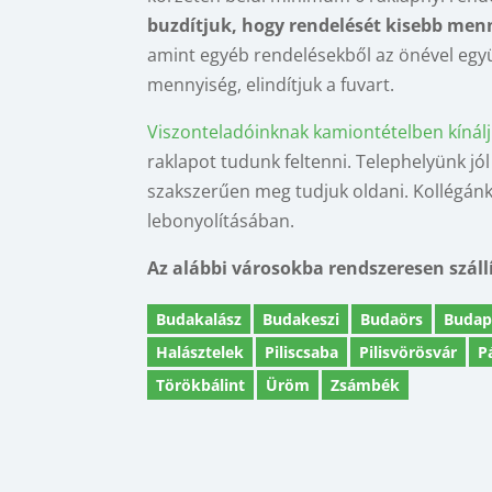
buzdítjuk, hogy rendelését kisebb menn
amint egyéb rendelésekből az önével együ
mennyiség, elindítjuk a fuvart.
Viszonteladóinknak kamiontételben kínálju
raklapot tudunk feltenni. Telephelyünk jól 
szakszerűen meg tudjuk oldani. Kollégánk
lebonyolításában.
Az alábbi városokba rendszeresen száll
Budakalász
Budakeszi
Budaörs
Budap
Halásztelek
Piliscsaba
Pilisvörösvár
P
Törökbálint
Üröm
Zsámbék