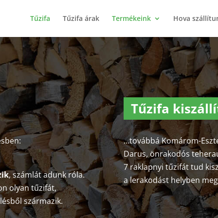
Tűzifa
Tűzifa árak
Termékeink
Hova szállítu
Tűzifa kiszál
ésben:
…továbbá Komárom-Eszter
Darus, önrakodós tehera
7 raklapnyi tűzifát tud kis
zik
, számlát adunk róla.
a lerakodást helyben meg
n olyan tűzifát,
elésből származik.