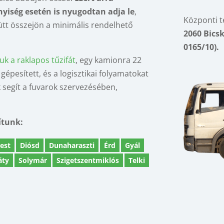
yiség esetén is nyugodtan adja le
,
Központi t
tt összejön a minimális rendelhető
2060 Bicsk
0165/10).
k a raklapos tűzifát
, egy kamionra 22
gépesített, és a logisztikai folyamatokat
 segít a fuvarok szervezésében,
ítunk:
est
Diósd
Dunaharaszti
Érd
Gyál
áty
Solymár
Szigetszentmiklós
Telki