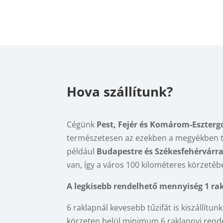
Hova szállítunk?
Cégünk
Pest, Fejér és Komárom-Eszte
természetesen az ezekben a megyékben t
például
Budapestre és Székesfehérvárr
van, így a város 100 kilométeres körzetében 
A legkisebb rendelhető mennyiség 1 rak
6 raklapnál kevesebb tűzifát is kiszállítun
körzeten belül minimum 6 raklapnyi rend