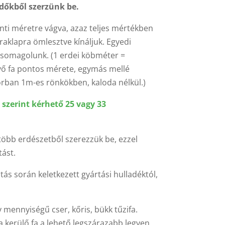
rdőkből szerzünk be.
rinti méretre vágva, azaz teljes mértékben
aklapra ömlesztve kínáljuk. Egyedi
 csomagolunk. (1 erdei köbméter =
vő fa pontos mérete, egymás mellé
rban 1m-es rönkökben, kaloda nélkül.)
 szerint kérhető 25 vagy 33
öbb erdészetből szerezzük be, ezzel
tást.
atás során keletkezett gyártási hulladéktól,
mennyiségű cser, kőris, bükk tűzifa.
 kerülő fa a lehető legszárazabb legyen.