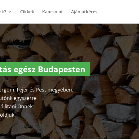
nk?
Cikkek
Kapcsolat
Ajánlatkérés
lítás egész Budapesten
gom, Fejér és Pest megyében.
utónk egyszerre
zállítani Önnek;
oldjuk.