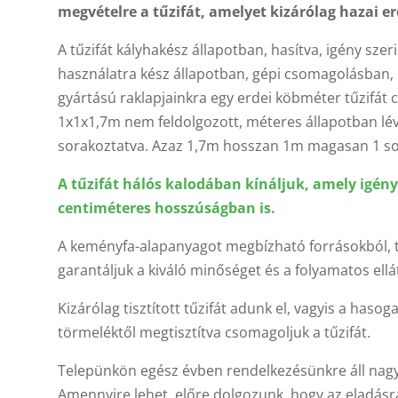
megvételre a tűzifát, amelyet kizárólag hazai e
A tűzifát kályhakész állapotban, hasítva, igény sze
használatra kész állapotban, gépi csomagolásban, r
gyártású raklapjainkra egy erdei köbméter tűzifát
1x1x1,7m nem feldolgozott, méteres állapotban lé
sorakoztatva. Azaz 1,7m hosszan 1m magasan 1 so
A tűzifát hálós kalodában kínáljuk, amely igény
centiméteres hosszúságban is.
A keményfa-alapanyagot megbízható forrásokból, t
garantáljuk a kiváló minőséget és a folyamatos ellá
Kizárólag tisztított tűzifát adunk el, vagyis a hasog
törmeléktől megtisztítva csomagoljuk a tűzifát.
Telepünkön egész évben rendelkezésünkre áll nagy 
Amennyire lehet, előre dolgozunk, hogy az eladásra