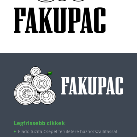
Legfrissebb cikkek
Eladó tűzifa Csepel területére házhozszállítással