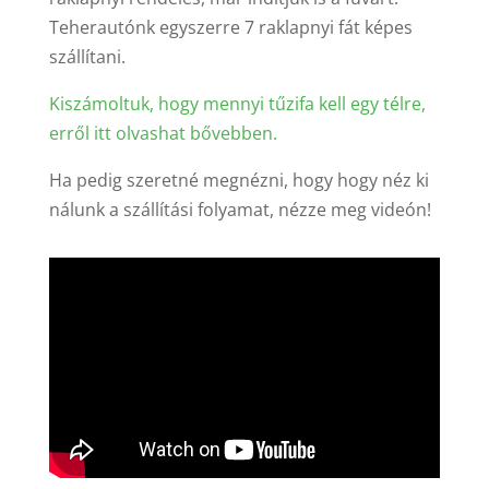
Teherautónk egyszerre 7 raklapnyi fát képes
szállítani.
Kiszámoltuk, hogy mennyi tűzifa kell egy télre,
erről itt olvashat bővebben.
Ha pedig szeretné megnézni, hogy hogy néz ki
nálunk a szállítási folyamat, nézze meg videón!