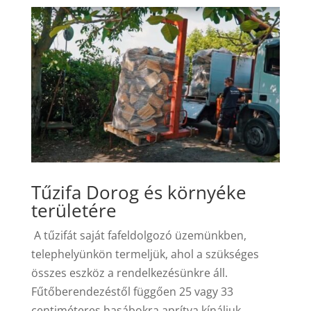
Tűzifa Dorog és környéke
területére
A tűzifát saját fafeldolgozó üzemünkben,
telephelyünkön termeljük, ahol a szükséges
összes eszköz a rendelkezésünkre áll.
Fűtőberendezéstől függően 25 vagy 33
centiméteres hasábokra aprítva kínáljuk