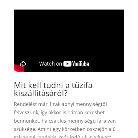
Mit kell tudni a tűzifa
kiszállításáról?
Rendelést már 1 raklapnyi mennyiségtől
felveszünk, így akkor is bátran kereshet
bennünket, ha csak kis mennyiségű fára van
szüksége. Amint egy körzetben összejön a 6
raklapnyi rendelés, már indítjuk is a fuvart.