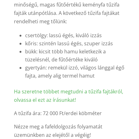
minőségű, magas fűtőértékű keményfa tűzifa
fajták utánpótlása. A következő tűzifa fajtákat
rendelheti meg tőlünk:
csertölgy: lassú égés, kiváló izzás
kőris: szintén lassú égés, szuper izzás
bükk: kicsit több hamu keletkezik a
tüzelésnél, de fűtőértéke kiváló
gyertyán: remekül izzó, világos lánggal égő
fajta, amely alig termel hamut
Ha szeretne többet megtudni a tűzifa fajtákról,
olvassa el ezt az írásunkat!
A tűzifa ára: 72 000 Ft/erdei köbméter
Nézze meg a fafeldolgozás folyamatát
üzemünkben az elejétől a végéig!