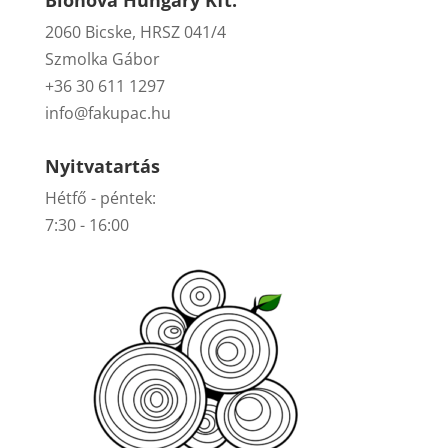
Bionova Hungary Kft.
2060 Bicske, HRSZ 041/4
Szmolka Gábor
+36 30 611 1297
info@fakupac.hu
Nyitvatartás
Hétfő - péntek:
7:30 - 16:00