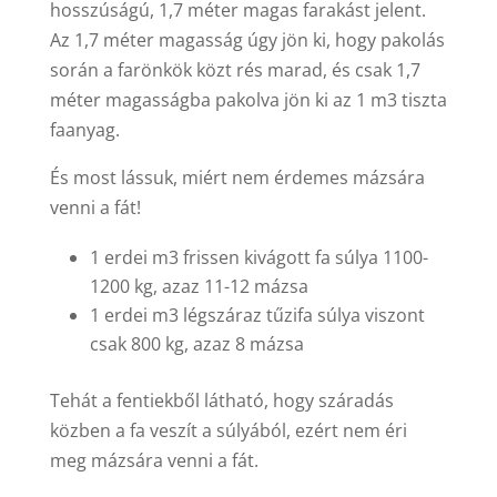
hosszúságú, 1,7 méter magas farakást jelent.
Az 1,7 méter magasság úgy jön ki, hogy pakolás
során a farönkök közt rés marad, és csak 1,7
méter magasságba pakolva jön ki az 1 m3 tiszta
faanyag.
És most lássuk, miért nem érdemes mázsára
venni a fát!
1 erdei m3 frissen kivágott fa súlya 1100-
1200 kg, azaz 11-12 mázsa
1 erdei m3 légszáraz tűzifa súlya viszont
csak 800 kg, azaz 8 mázsa
Tehát a fentiekből látható, hogy száradás
közben a fa veszít a súlyából, ezért nem éri
meg mázsára venni a fát.