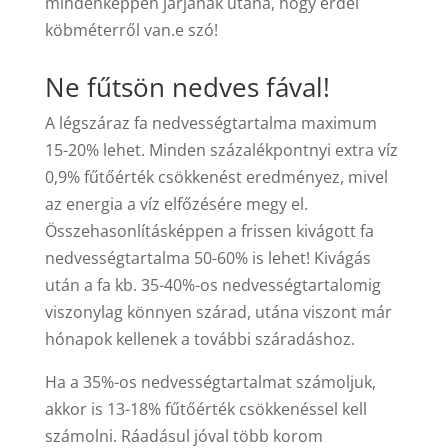
mindenképpen járjanak utána, hogy erdei
köbméterről van.e szó!
Ne fűtsön nedves fával!
A légszáraz fa nedvességtartalma maximum
15-20% lehet. Minden százalékpontnyi extra víz
0,9% fűtőérték csökkenést eredményez, mivel
az energia a víz elfőzésére megy el.
Összehasonlításképpen a frissen kivágott fa
nedvességtartalma 50-60% is lehet! Kivágás
után a fa kb. 35-40%-os nedvességtartalomig
viszonylag könnyen szárad, utána viszont már
hónapok kellenek a további száradáshoz.
Ha a 35%-os nedvességtartalmat számoljuk,
akkor is 13-18% fűtőérték csökkenéssel kell
számolni. Ráadásul jóval több korom