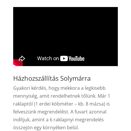
Házhozszállítás Solymárra
Gyakori kérdés, hogy mekkora a legkisebb
mennyiség, amit rendelhetnek tőlünk. Már 1
raklaptól (1 erdei köbméter – kb. 8 mázsa) is
felveszünk megrendelést. A fuvart azonnal
indítjuk, amint a 6 raklapnyi megrendelés
összejön egy környéken belül.