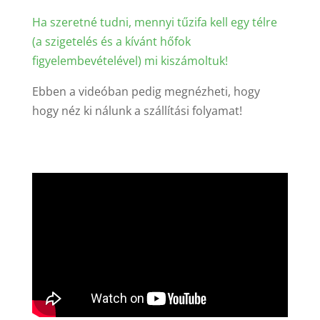
Ha szeretné tudni, mennyi tűzifa kell egy télre
(a szigetelés és a kívánt hőfok
figyelembevételével) mi kiszámoltuk!
Ebben a videóban pedig megnézheti, hogy
hogy néz ki nálunk a szállítási folyamat!