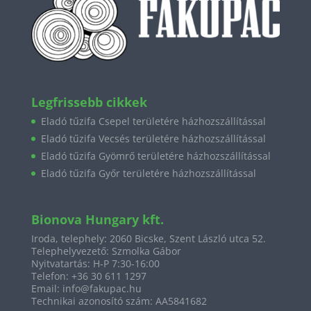
Legfrissebb cikkek
Eladó tűzifa Csepel területére házhozszállítással
Eladó tűzifa Vecsés területére házhozszállítással
Eladó tűzifa Gyömrő területére házhozszállítással
Eladó tűzifa Győr területére házhozszállítással
Bionova Hungary kft.
Iroda, telephely:
2060 Bicske, Szent László utca 52.
Telephelyvezető: Szmolka Gábor
Nyitvatartás: H-P 7:30-16:00
Telefon: +36 30 611 1297
Email:
info@fakupac.hu
Technikai azonosító szám: AA5841682