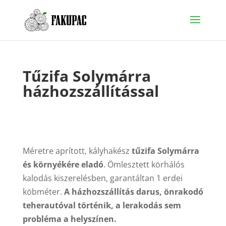
Tűzifa Solymárra
házhozszállítással
Méretre aprított, kályhakész
tűzifa Solymárra
és környékére eladó
. Ömlesztett körhálós
kalodás kiszerelésben, garantáltan 1 erdei
köbméter.
A házhozszállítás darus, önrakodó
teherautóval történik, a lerakodás sem
probléma a helyszínen.