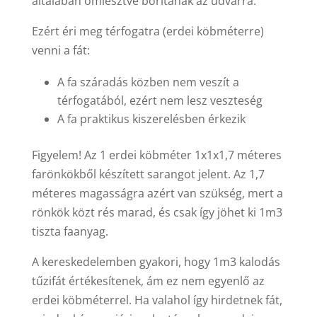
általában ömlesztve borítanak az udvarra.
Ezért éri meg térfogatra (erdei köbméterre)
venni a fát:
A fa száradás közben nem veszít a
térfogatából, ezért nem lesz veszteség
A fa praktikus kiszerelésben érkezik
Figyelem! Az 1 erdei köbméter 1x1x1,7 méteres
farönkökből készített sarangot jelent. Az 1,7
méteres magasságra azért van szükség, mert a
rönkök közt rés marad, és csak így jöhet ki 1m3
tiszta faanyag.
A kereskedelemben gyakori, hogy 1m3 kalodás
tűzifát értékesítenek, ám ez nem egyenlő az
erdei köbméterrel. Ha valahol így hirdetnek fát,