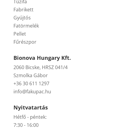
Tűzifa
Fabrikett
Gyújtós
Fatörmelék
Pellet
Fűrészpor
Bionova Hungary Kft.
2060 Bicske, HRSZ 041/4
Szmolka Gábor
+36 30 611 1297
info@fakupac.hu
Nyitvatartás
Hétfő - péntek:
7:30 - 16:00