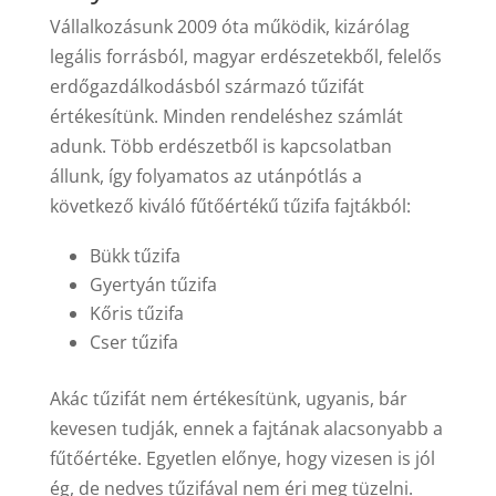
Vállalkozásunk 2009 óta működik, kizárólag
legális forrásból, magyar erdészetekből, felelős
erdőgazdálkodásból származó tűzifát
értékesítünk. Minden rendeléshez számlát
adunk. Több erdészetből is kapcsolatban
állunk, így folyamatos az utánpótlás a
következő kiváló fűtőértékű tűzifa fajtákból:
Bükk tűzifa
Gyertyán tűzifa
Kőris tűzifa
Cser tűzifa
Akác tűzifát nem értékesítünk, ugyanis, bár
kevesen tudják, ennek a fajtának alacsonyabb a
fűtőértéke. Egyetlen előnye, hogy vizesen is jól
ég, de nedves tűzifával nem éri meg tüzelni.