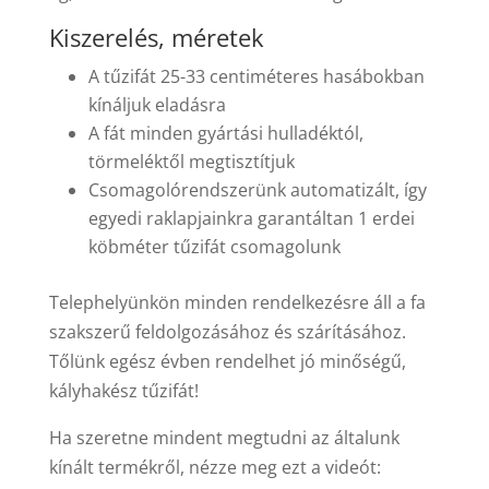
Kiszerelés, méretek
A tűzifát 25-33 centiméteres hasábokban
kínáljuk eladásra
A fát minden gyártási hulladéktól,
törmeléktől megtisztítjuk
Csomagolórendszerünk automatizált, így
egyedi raklapjainkra garantáltan 1 erdei
köbméter tűzifát csomagolunk
Telephelyünkön minden rendelkezésre áll a fa
szakszerű feldolgozásához és szárításához.
Tőlünk egész évben rendelhet jó minőségű,
kályhakész tűzifát!
Ha szeretne mindent megtudni az általunk
kínált termékről, nézze meg ezt a videót: