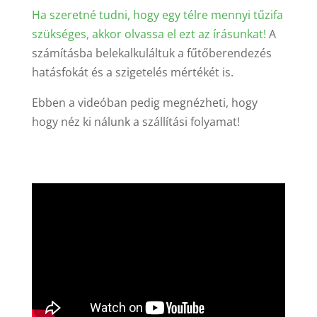
Ha szeretné tudni, hogy egy télre mennyi tűzifa
szükséges, akkor olvassa el ezt az írásunkat!
A
számításba belekalkuláltuk a fűtőberendezés
hatásfokát és a szigetelés mértékét is.
Ebben a videóban pedig megnézheti, hogy
hogy néz ki nálunk a szállítási folyamat!