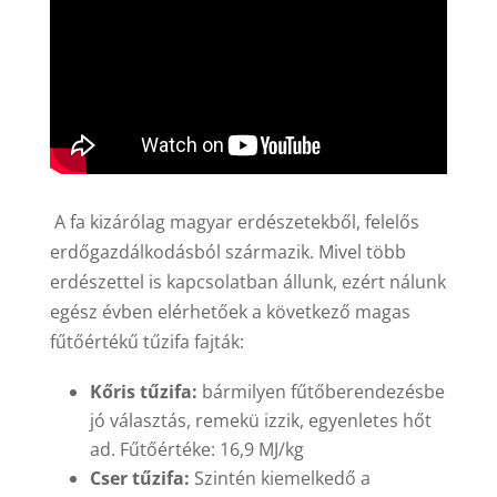
A fa kizárólag magyar erdészetekből, felelős
erdőgazdálkodásból származik. Mivel több
erdészettel is kapcsolatban állunk, ezért nálunk
egész évben elérhetőek a következő magas
fűtőértékű tűzifa fajták:
Kőris tűzifa:
bármilyen fűtőberendezésbe
jó választás, remekü izzik, egyenletes hőt
ad. Fűtőértéke: 16,9 MJ/kg
Cser tűzifa:
Szintén kiemelkedő a