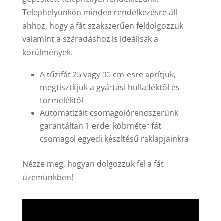
Telephelyünkön minden rendelkezésre áll
ahhoz, hogy a fát szakszerűen feldolgozzuk,
valamint a száradáshoz is ideálisak a
körülmények.
A tűzifát 25 vagy 33 cm-esre aprítjuk,
megtisztítjuk a gyártási hulladéktől és
törmeléktől
Automatizált csomagolórendszerünk
garantáltan 1 erdei köbméter fát
csomagol egyedi készítésű raklapjainkra
Nézze meg, hogyan dolgozzuk fel a fát
üzemünkben!