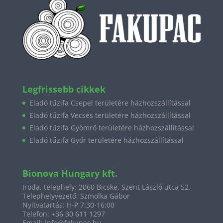
Legfrissebb cikkek
Eladó tűzifa Csepel területére házhozszállítással
Eladó tűzifa Vecsés területére házhozszállítással
Eladó tűzifa Gyömrő területére házhozszállítással
Eladó tűzifa Győr területére házhozszállítással
Bionova Hungary kft.
Iroda, telephely:
2060 Bicske, Szent László utca 52.
Telephelyvezető: Szmolka Gábor
Nyitvatartás: H-P 7:30-16:00
Telefon: +36 30 611 1297
Email:
info@fakupac.hu