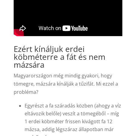
Ezért kínáljuk erdei
köbméterre a fát és nem
mázsára
Magyarországon még mindig gyakori, hogy
tömegre, mázsára kínálják a tűzifát. Mi ezzel a
probléma?
Egyrészt a fa száradás közben (ahogy a víz
eltávozik belőle) veszít a tömegéből – míg
1 erdei köbméter frissen kivágott fa 12
mázsa, addig légszáraz állapotban már