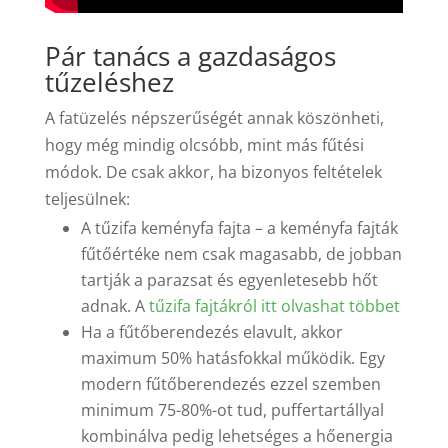
Pár tanács a gazdaságos
tűzeléshez
A fatüzelés népszerűségét annak köszönheti,
hogy még mindig olcsóbb, mint más fűtési
módok. De csak akkor, ha bizonyos feltételek
teljesülnek:
A tűzifa keményfa fajta – a keményfa fajták
fűtőértéke nem csak magasabb, de jobban
tartják a parazsat és egyenletesebb hőt
adnak. A
tűzifa fajtákról itt olvashat többet
Ha a fűtőberendezés elavult, akkor
maximum 50% hatásfokkal működik. Egy
modern fűtőberendezés ezzel szemben
minimum 75-80%-ot tud, puffertartállyal
kombinálva pedig lehetséges a hőenergia