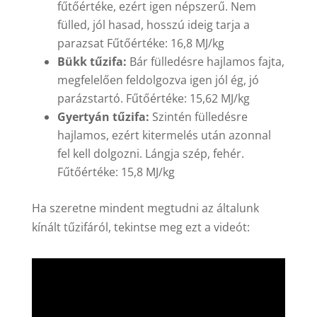
fűtőértéke, ezért igen népszerű. Nem
fülled, jól hasad, hosszú ideig tarja a
parazsat Fűtőértéke: 16,8 MJ/kg
Bükk tűzifa:
Bár fülledésre hajlamos fajta,
megfelelően feldolgozva igen jól ég, jó
parázstartó. Fűtőértéke: 15,62 MJ/kg
Gyertyán tűzifa:
Szintén fülledésre
hajlamos, ezért kitermelés után azonnal
fel kell dolgozni. Lángja szép, fehér.
Fűtőértéke: 15,8 MJ/kg
Ha szeretne mindent megtudni az általunk
kínált tűzifáról, tekintse meg ezt a videót: