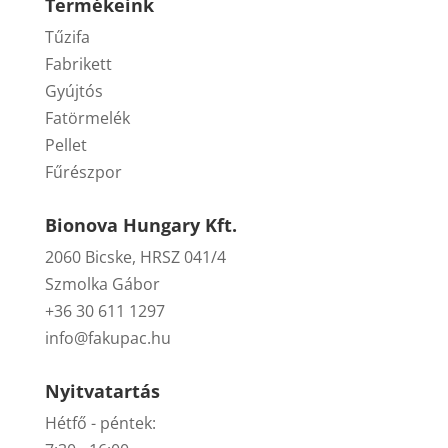
Termékeink
Tűzifa
Fabrikett
Gyújtós
Fatörmelék
Pellet
Fűrészpor
Bionova Hungary Kft.
2060 Bicske, HRSZ 041/4
Szmolka Gábor
+36 30 611 1297
info@fakupac.hu
Nyitvatartás
Hétfő - péntek: