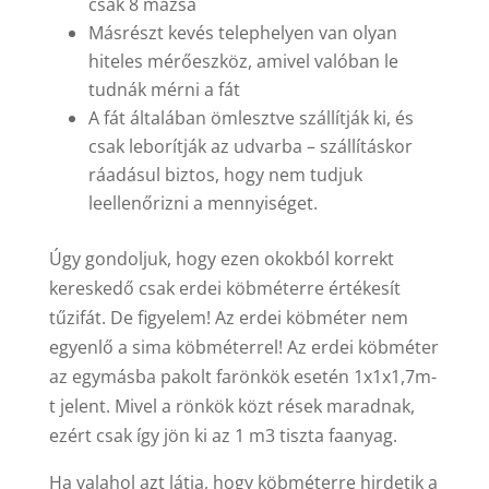
csak 8 mázsa
Másrészt kevés telephelyen van olyan
hiteles mérőeszköz, amivel valóban le
tudnák mérni a fát
A fát általában ömlesztve szállítják ki, és
csak leborítják az udvarba – szállításkor
ráadásul biztos, hogy nem tudjuk
leellenőrizni a mennyiséget.
Úgy gondoljuk, hogy ezen okokból korrekt
kereskedő csak erdei köbméterre értékesít
tűzifát. De figyelem! Az erdei köbméter nem
egyenlő a sima köbméterrel! Az erdei köbméter
az egymásba pakolt farönkök esetén 1x1x1,7m-
t jelent. Mivel a rönkök közt rések maradnak,
ezért csak így jön ki az 1 m3 tiszta faanyag.
Ha valahol azt látja, hogy köbméterre hirdetik a