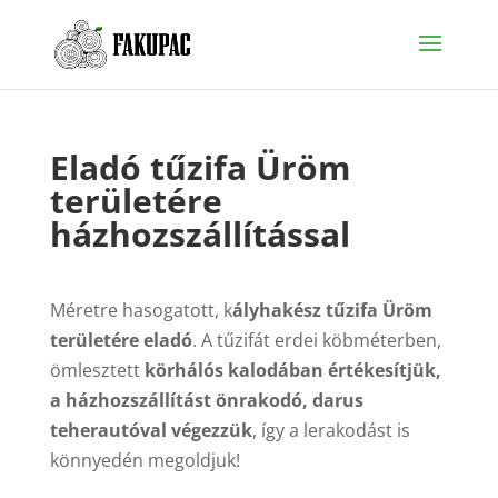
Eladó tűzifa Üröm
területére
házhozszállítással
Méretre hasogatott, k
ályhakész tűzifa Üröm
területére eladó
. A tűzifát erdei köbméterben,
ömlesztett
körhálós kalodában értékesítjük,
a házhozszállítást önrakodó, darus
teherautóval végezzük
, így a lerakodást is
könnyedén megoldjuk!