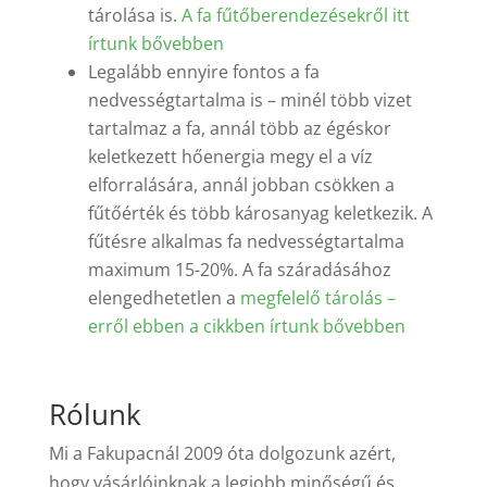
tárolása is.
A fa fűtőberendezésekről itt
írtunk bővebben
Legalább ennyire fontos a fa
nedvességtartalma is – minél több vizet
tartalmaz a fa, annál több az égéskor
keletkezett hőenergia megy el a víz
elforralására, annál jobban csökken a
fűtőérték és több károsanyag keletkezik. A
fűtésre alkalmas fa nedvességtartalma
maximum 15-20%. A fa száradásához
elengedhetetlen a
megfelelő tárolás –
erről ebben a cikkben írtunk bővebben
Rólunk
Mi a Fakupacnál 2009 óta dolgozunk azért,
hogy vásárlóinknak a legjobb minőségű és