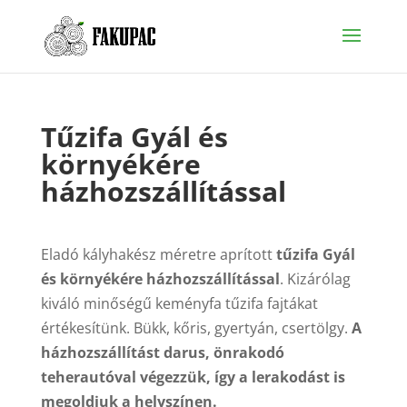
Tűzifa Gyál és
környékére
házhozszállítással
Eladó kályhakész méretre aprított
tűzifa Gyál
és környékére házhozszállítással
. Kizárólag
kiváló minőségű keményfa tűzifa fajtákat
értékesítünk. Bükk, kőris, gyertyán, csertölgy.
A
házhozszállítást darus, önrakodó
teherautóval végezzük, így a lerakodást is
megoldjuk a helyszínen.