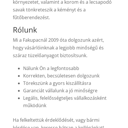
környezetet, valamint a korom és a lecsapodó
savak tönkreteszik a kéményt és a
fűtőberendezést.
Rólunk
Mi a Fakupacnál 2009 óta dolgozunk azért,
hogy vásárlóinknak a legjobb minőségű és
száraz tüzelőanyagot biztosítsunk.
Nálunk Ön a legfontosabb
Korrekten, becsületesen dolgozunk
Törekszünk a gyors kiszállításra
Garanciát vállalunk a jó minőségre
Legális, felelősségteljes vállalkozásként
működünk
Ha felkeltettük érdeklődését, vagy bármi
kérdése van, keresse bátran a kollégánkat!