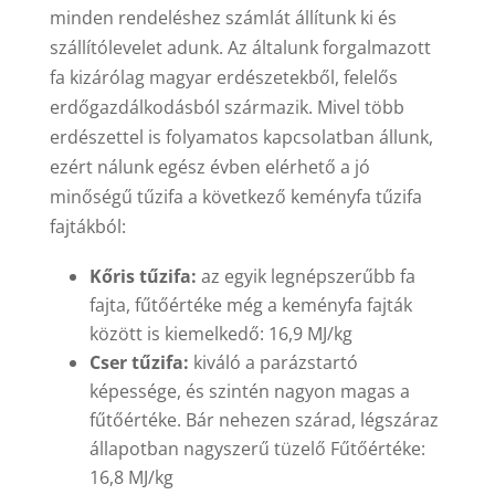
minden rendeléshez számlát állítunk ki és
szállítólevelet adunk. Az általunk forgalmazott
fa kizárólag magyar erdészetekből, felelős
erdőgazdálkodásból származik. Mivel több
erdészettel is folyamatos kapcsolatban állunk,
ezért nálunk egész évben elérhető a jó
minőségű tűzifa a következő keményfa tűzifa
fajtákból:
Kőris tűzifa:
az egyik legnépszerűbb fa
fajta, fűtőértéke még a keményfa fajták
között is kiemelkedő: 16,9 MJ/kg
Cser tűzifa:
kiváló a parázstartó
képessége, és szintén nagyon magas a
fűtőértéke. Bár nehezen szárad, légszáraz
állapotban nagyszerű tüzelő Fűtőértéke:
16,8 MJ/kg