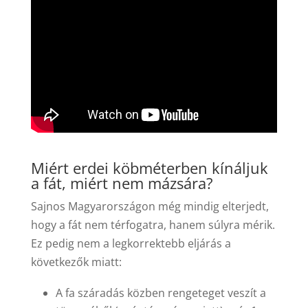
Miért erdei köbméterben kínáljuk
a fát, miért nem mázsára?
Sajnos Magyarországon még mindig elterjedt,
hogy a fát nem térfogatra, hanem súlyra mérik.
Ez pedig nem a legkorrektebb eljárás a
következők miatt:
A fa száradás közben rengeteget veszít a