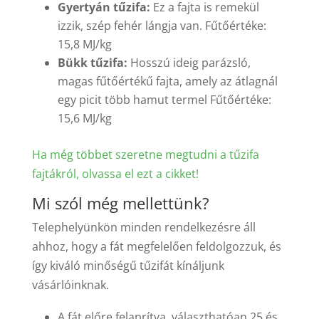
Gyertyán tűzifa:
Ez a fajta is remekül
izzik, szép fehér lángja van. Fűtőértéke:
15,8 MJ/kg
Bükk tűzifa:
Hosszú ideig parázsló,
magas fűtőértékű fajta, amely az átlagnál
egy picit több hamut termel Fűtőértéke:
15,6 MJ/kg
Ha még többet szeretne megtudni a tűzifa
fajtákról, olvassa el ezt a cikket!
Mi szól még mellettünk?
Telephelyünkön minden rendelkezésre áll
ahhoz, hogy a fát megfelelően feldolgozzuk, és
így kiváló minőségű tűzifát kínáljunk
vásárlóinknak.
A fát előre felaprítva, választhatóan 25 és