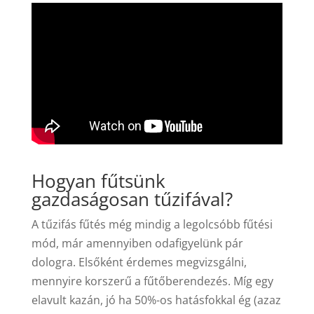
Hogyan fűtsünk
gazdaságosan tűzifával?
A tűzifás fűtés még mindig a legolcsóbb fűtési
mód, már amennyiben odafigyelünk pár
dologra. Elsőként érdemes megvizsgálni,
mennyire korszerű a fűtőberendezés. Míg egy
elavult kazán, jó ha 50%-os hatásfokkal ég (azaz