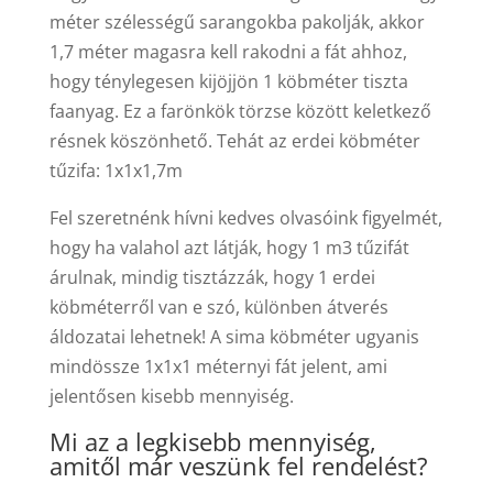
méter szélességű sarangokba pakolják, akkor
1,7 méter magasra kell rakodni a fát ahhoz,
hogy ténylegesen kijöjjön 1 köbméter tiszta
faanyag. Ez a farönkök törzse között keletkező
résnek köszönhető. Tehát az erdei köbméter
tűzifa: 1x1x1,7m
Fel szeretnénk hívni kedves olvasóink figyelmét,
hogy ha valahol azt látják, hogy 1 m3 tűzifát
árulnak, mindig tisztázzák, hogy 1 erdei
köbméterről van e szó, különben átverés
áldozatai lehetnek! A sima köbméter ugyanis
mindössze 1x1x1 méternyi fát jelent, ami
jelentősen kisebb mennyiség.
Mi az a legkisebb mennyiség,
amitől már veszünk fel rendelést?