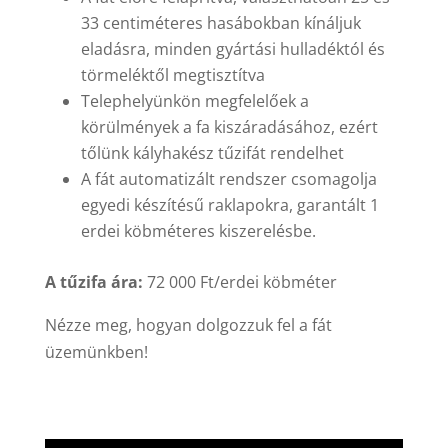
33 centiméteres hasábokban kínáljuk
eladásra, minden gyártási hulladéktól és
törmeléktől megtisztítva
Telephelyünkön megfelelőek a
körülmények a fa kiszáradásához, ezért
tőlünk kályhakész tűzifát rendelhet
A fát automatizált rendszer csomagolja
egyedi készítésű raklapokra, garantált 1
erdei köbméteres kiszerelésbe.
A tűzifa ára:
72 000 Ft/erdei köbméter
Nézze meg, hogyan dolgozzuk fel a fát
üzemünkben!