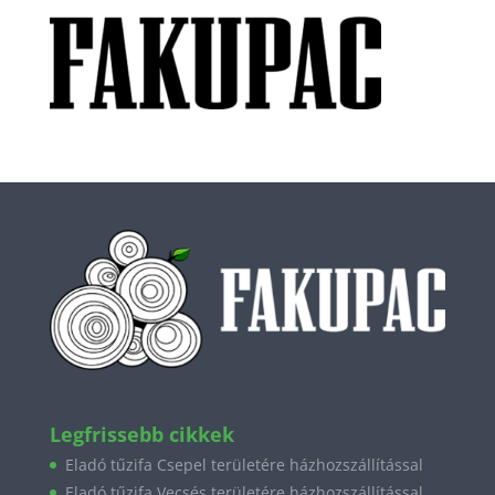
Legfrissebb cikkek
Eladó tűzifa Csepel területére házhozszállítással
Eladó tűzifa Vecsés területére házhozszállítással