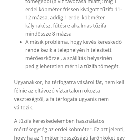
tömegéből (a víz távozása miatt): míg 1
erdei köbméter frissen kivágott tűzifa 11-
12 mázsa, addig 1 erdei köbméter
kályhakész, fűtésre alkalmas tűzifa
mindössze 8 mázsa
A másik probléma, hogy kevés kereskedő
rendelkezik a telephelyén hitelesített
mérőeszközzel, a szállítás helyszínén
pedig lehetetlen mérni a tűzifa tömegét.
Ugyanakkor, ha térfogatra vásárol fát, nem kell
félnie az eltávozó víztartalom okozta
veszteségtől, a fa térfogata ugyanis nem
változik.
A tűzifa kereskedelemben használatos
mértékegység az erdei köbméter. Ez azt jelenti,
hogy ha az 1 méter hosszúságú farönköket egy