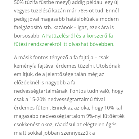
50% tűzifa füstbe megy!) addig például egy új
vegyes tüzelésű kazán már 78%-ot tud. Ennél
pedig jóval magasabb hatásfokúak a modern
faelgázosító stb. kazánok – igaz, ezek ára is
borsosabb.
A Fatüzelésről és a korszerű fa
fűtési rendszerekről itt olvashat bővebben.
A másik fontos tényező a fa fajtája – csak
keményfa fajtával érdemes tüzelni. Utolsónak
említjük, de a jelentősége talán még az
előzőeknél is nagyobb a fa
nedvességtartalmának. Fontos tudnivaló, hogy
csak a 15-20% nedvességtartalmú fával
érdemes fűteni. Ennek az az oka, hogy 10%-kal
magasabb nedvességtartalom 9%-nyi fűtőérték
csökkenést okoz, ráadásul az elégtelen égés
miatt sokkal jobban szennyezzük a